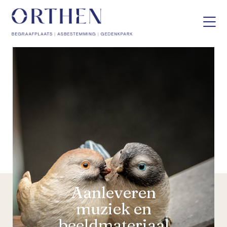
Aanleveren
muziek en
beeldmateriaal